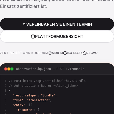
Einsatz zertifiziert ist.
VEREINBAREN SIE EINEN TERMIN
PLATTFORMÜBERSICHT
ZERTIFIZIERT UND KONFORM
MDR IIa
ISO 13485
DSGVO
observation.bp.json — POST /v1/Bundle
1

// POST https://api.actimi.health/v1/Bundle
2

// Authorization: Bearer <client_token>
3

{
4

"resourceType"
: 
"Bundle"
,
5

"type"
: 
"transaction"
,
6

"entry"
: [
{
7

"resource"
: 
{