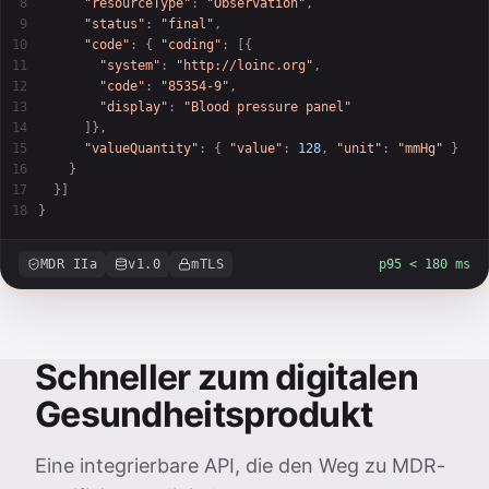
8

"resourceType"
: 
"Observation"
,
9

"status"
: 
"final"
,
10

"code"
: 
{ 
"coding"
: [
{
11

"system"
: 
"http://loinc.org"
,
12

"code"
: 
"85354-9"
,
13

"display"
: 
"Blood pressure panel"
14

]}
,
15

"valueQuantity"
: 
{ 
"value"
: 
128
, 
"unit"
: 
"mmHg"
}
16

}
17

}]
18
}
MDR IIa
v1.0
mTLS
p95 < 180 ms
Schneller zum digitalen
Gesundheitsprodukt
Eine integrierbare API, die den Weg zu MDR-