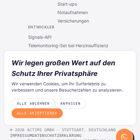
Start-ups
Notaufnahmen
Versicherungen
ENTWICKLER
Signals-API
Telemonitoring-Set bei Herzinsuffizienz
Telemedizin-Set für Notaufnahmen
Wir legen großen Wert auf den
Telemonitoring-Set bei Niereninsuffizienz
RPM-Konfigurator
Schutz Ihrer Privatsphäre
UNTERNEHMEN
Wir verwenden Cookies, um Ihr Surferlebnis zu
Über uns
verbessern und unsere Besucherzahlen zu analysieren.
Karriere
Kontakt
ALLE ABLEHNEN
ANPASSEN
ALLE AKZEPTIEREN
©
2026
ACTIMI GMBH ·
STUTTGART, DEUTSCHLAND
IMPRESSUM
DATENSCHUTZERKLÄRUNG