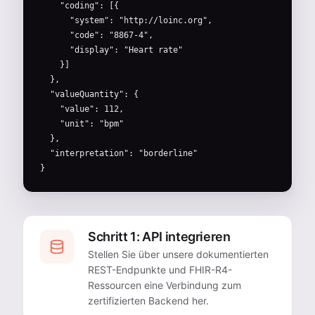
    "coding": [{

      "system": "http://loinc.org",

      "code": "8867-4",

      "display": "Heart rate"

    }]

  },

  "valueQuantity": {

    "value": 112,

    "unit": "bpm"

  },

  "interpretation": "borderline"

}
Schritt 1: API integrieren
Stellen Sie über unsere dokumentierten
REST-Endpunkte und FHIR-R4-
Ressourcen eine Verbindung zum
zertifizierten Backend her.